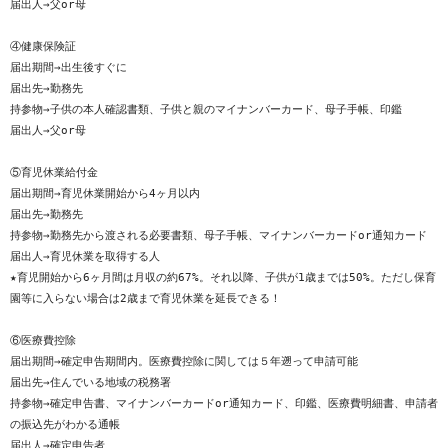
届出人→父or母

④健康保険証

届出期間→出生後すぐに

届出先→勤務先

持参物→子供の本人確認書類、子供と親のマイナンバーカード、母子手帳、印鑑

届出人→父or母

⑤育児休業給付金

届出期間→育児休業開始から4ヶ月以内

届出先→勤務先

持参物→勤務先から渡される必要書類、母子手帳、マイナンバーカードor通知カード

届出人→育児休業を取得する人

★育児開始から6ヶ月間は月収の約67%。それ以降、子供が1歳までは50%。ただし保育
園等に入らない場合は2歳まで育児休業を延長できる！

⑥医療費控除

届出期間→確定申告期間内。医療費控除に関しては５年遡って申請可能

届出先→住んでいる地域の税務署

持参物→確定申告書、マイナンバーカードor通知カード、印鑑、医療費明細書、申請者
の振込先がわかる通帳

届出人→確定申告者