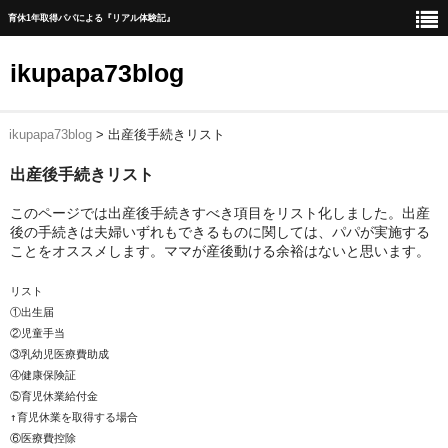
育休1年取得パパによる『リアル体験記』
ikupapa73blog
ikupapa73blog
>
出産後手続きリスト
ホーム
出産後手続きリスト
blog
このページでは出産後手続きすべき項目をリスト化しました。出産
1年間の育児休暇取得までの道のり
後の手続きは夫婦いずれもできるものに関しては、パパが実施する
ことをオススメします。ママが産後動ける余裕はないと思います。
育児休暇中の一日の流れ
リスト

育児休暇中に育児以外で実施したこと
①出生届　　

②児童手当　

育児休暇中に家事時短、育児に貢献した家電一覧
③乳幼児医療費助成

④健康保険証

赤ちゃんの1人ねんね方法
⑤育児休業給付金

↑育児休業を取得する場合

出産後手続きリスト
⑥医療費控除
