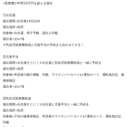
↑医療費が年間10万円を超える場合

お問い合わせ
①出生届

プライバシーポリシー
届出期間→出生後14日以内

届出場所→役所

持参物→出生届、母子手帳、届出人印鑑

届出者→父or母

※乳幼児医療費助成と児童手当の手続きも合わせてする！

②児童手当

届出期間→出生後すぐに！※出生届と乳幼児医療費助成と一緒に手続き

届出場所→役所

持参物→申請者の銀行通帳、印鑑、マイナンバーカードor通知カード、運転免許証、健
康保険証

届出者→父or母

③乳幼児医療費助成

届出期間→出生後すぐに！※出生届と児童手当と一緒に手続き

届出場所→役所

持参物→子供の健康保険証、申請者のマイナンバーカードor通知カード、運転免許証、

印鑑
