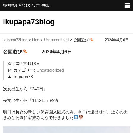
育休1年取得パパによる『リアル体験記』
ikupapa73blog
ikupapa73blog
>
blog
>
Uncategorized
>
公園遊び
2024年4月6日
ホーム
公園遊び
2024年4月6日
blog
2024年4月6日
1年間の育児休暇取得までの道のり
カテゴリー:
Uncategorized
ikupapa73
育児休暇中の一日の流れ
次女出生から『240日』
育児休暇中に育児以外で実施したこと
長女出生から『1112日』経過
育児休暇中に家事時短、育児に貢献した家電一覧
明日は長女の新しい保育園入園式の為、今日は遠出せず、近くの大
赤ちゃんの1人ねんね方法
きめな公園に家族みんなで行きました
出産後手続きリスト