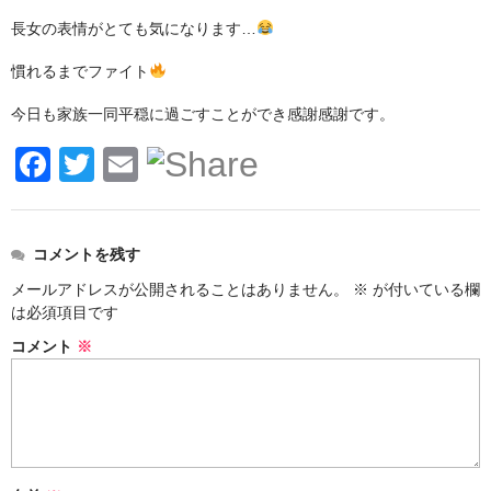
長女の表情がとても気になります…
慣れるまでファイト
今日も家族一同平穏に過ごすことができ感謝感謝です。
F
T
E
a
wi
m
c
tt
ail
コメントを残す
e
er
メールアドレスが公開されることはありません。
※
が付いている欄
b
は必須項目です
o
コメント
※
o
k