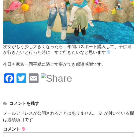
次女がもう少し大きくなったら、年間パスポート購入して、子供達
が行きたいと行った時に、すぐ行きたいなと思います
今日も家族一同平穏に過ごす事ができ感謝感謝です。
F
T
E
a
wi
m
c
tt
ail
コメントを残す
e
er
メールアドレスが公開されることはありません。
※
が付いている欄
b
は必須項目です
o
コメント
※
o