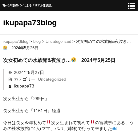
育休1年取得パパによる『リアル体験記』
ikupapa73blog
ikupapa73blog
>
blog
>
Uncategorized
>
次女初めての水族館&夜泣き…
ホーム
2024年5月25日
blog
次女初めての水族館&夜泣き…
2024年5月25日
1年間の育児休暇取得までの道のり
2024年5月27日
カテゴリー:
Uncategorized
育児休暇中の一日の流れ
ikupapa73
育児休暇中に育児以外で実施したこと
次女出生から『289日』
育児休暇中に家事時短、育児に貢献した家電一覧
長女出生から『1161日』経過
赤ちゃんの1人ねんね方法
今日は長女今年初めて
次女生まれて初めて
の宮城県にある、う
みの杜水族館に4人(ママ、パパ、姉妹)で行って来ました
出産後手続きリスト