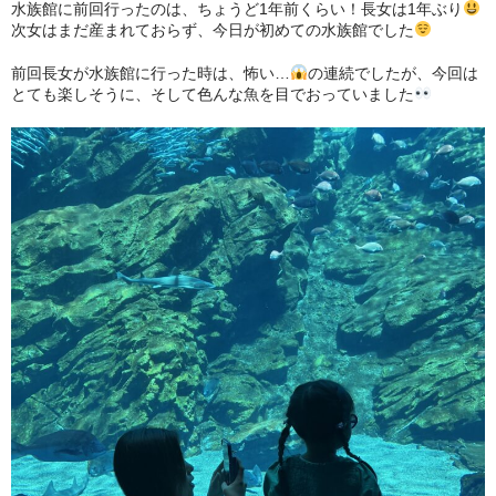
水族館に前回行ったのは、ちょうど1年前くらい！長女は1年ぶり
次女はまだ産まれておらず、今日が初めての水族館でした
お問い合わせ
前回長女が水族館に行った時は、怖い…
の連続でしたが、今回は
プライバシーポリシー
とても楽しそうに、そして色んな魚を目でおっていました