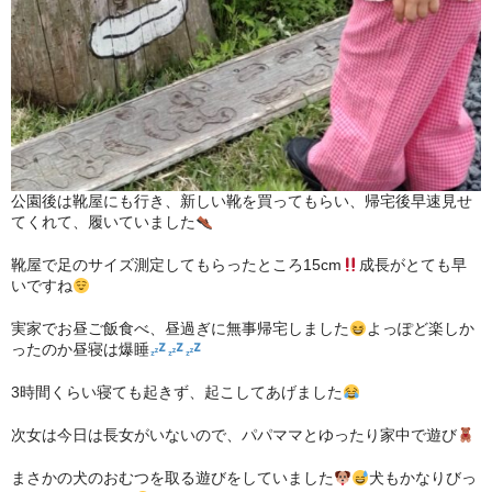
公園後は靴屋にも行き、新しい靴を買ってもらい、帰宅後早速見せ
てくれて、履いていました
靴屋で足のサイズ測定してもらったところ15cm
成長がとても早
いですね
実家でお昼ご飯食べ、昼過ぎに無事帰宅しました
よっぽど楽しか
ったのか昼寝は爆睡
3時間くらい寝ても起きず、起こしてあげました
次女は今日は長女がいないので、パパママとゆったり家中で遊び
まさかの犬のおむつを取る遊びをしていました
犬もかなりびっ