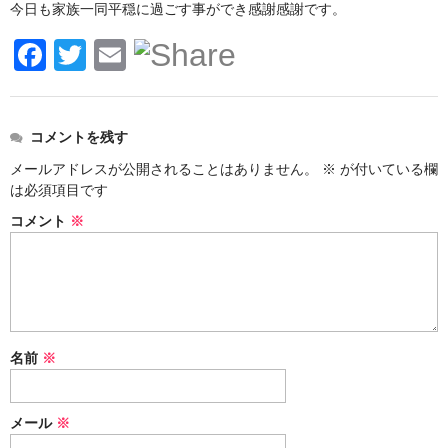
今日も家族一同平穏に過ごす事ができ感謝感謝です。
F
T
E
a
wi
m
c
tt
ail
コメントを残す
e
er
メールアドレスが公開されることはありません。
※
が付いている欄
b
は必須項目です
o
コメント
※
o
k
名前
※
メール
※