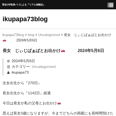
育休1年取得パパによる『リアル体験記』
ikupapa73blog
ikupapa73blog
>
blog
>
Uncategorized
>
長女 じぃじばぁばとお出かけ
ホーム
2024年5月6日
blog
長女 じぃじばぁばとお出かけ
2024年5月6日
1年間の育児休暇取得までの道のり
2024年5月6日
カテゴリー:
Uncategorized
育児休暇中の一日の流れ
ikupapa73
育児休暇中に育児以外で実施したこと
次女出生から『270日』
育児休暇中に家事時短、育児に貢献した家電一覧
長女出生から『1142日』経過
赤ちゃんの1人ねんね方法
今日は長女が私の父母とお出かけ
出産後手続きリスト
思えば長女3歳になりますが、今までどちらの両親にも長時間預けた