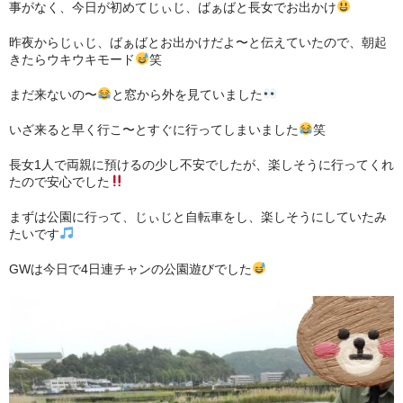
事がなく、今日が初めてじぃじ、ばぁばと長女でお出かけ
お問い合わせ
昨夜からじぃじ、ばぁばとお出かけだよ〜と伝えていたので、朝起
きたらウキウキモード
笑
プライバシーポリシー
まだ来ないの〜
と窓から外を見ていました
いざ来ると早く行こ〜とすぐに行ってしまいました
笑
長女1人で両親に預けるの少し不安でしたが、楽しそうに行ってくれ
たので安心でした
まずは公園に行って、じぃじと自転車をし、楽しそうにしていたみ
たいです
GWは今日で4日連チャンの公園遊びでした