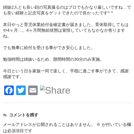
姉妹2人とも良い顔の写真撮るのはプロでもかなり厳しいですね…で
お問い合わせ
も良い経験と記念写真をゲットできたので良かったです^ ^
プライバシーポリシー
本日やっと育児休業給付金確定書が届きました。育休取得してもは
や4ヶ月…。4ヶ月間無給状態は覚悟していてもなかなか焦ります
ね。
でも無事に給付を受ける事ができ安心しました。
勉強時間は姉妹いるため、隙間時間の30分のみ実施。
今日という日を家族一同で楽しく、平穏に過ごす事ができて、感謝
感謝です。
F
T
E
a
wi
m
c
tt
ail
コメントを残す
e
er
メールアドレスが公開されることはありません。
※
が付いている欄
b
は必須項目です