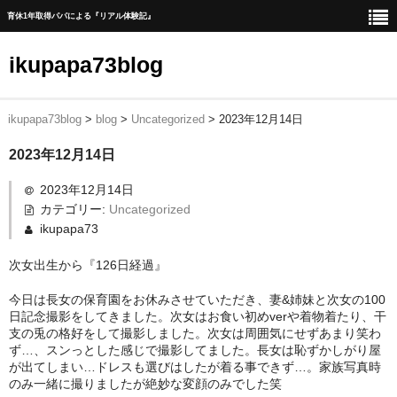
育休1年取得パパによる『リアル体験記』
ikupapa73blog
ikupapa73blog
>
blog
>
Uncategorized
>
2023年12月14日
ホーム
2023年12月14日
blog
2023年12月14日
1年間の育児休暇取得までの道のり
カテゴリー:
Uncategorized
ikupapa73
育児休暇中の一日の流れ
次女出生から『126日経過』
育児休暇中に育児以外で実施したこと
今日は長女の保育園をお休みさせていただき、妻&姉妹と次女の100
育児休暇中に家事時短、育児に貢献した家電一覧
日記念撮影をしてきました。次女はお食い初めverや着物着たり、干
支の兎の格好をして撮影しました。次女は周囲気にせずあまり笑わ
赤ちゃんの1人ねんね方法
ず…、スンっとした感じで撮影してました。長女は恥ずかしがり屋
が出てしまい…ドレスも選びはしたが着る事できず…。家族写真時
のみ一緒に撮りましたが絶妙な変顔のみでした笑
出産後手続きリスト