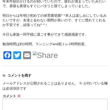
年末年始出かけるのが続いていたので、疲れが溜まっていたみたい
で、昼寝も夜寝もすぐにパタリと寝てしまっていました。
お問い合わせ
明日からは年明け初めての保育園登園^ ^本人は楽しみにしているみ
プライバシーポリシー
たいですが、友達と会わない期間が長いので、すぐに慣れてくれる
か不安です…頑張ってね^ ^！
今日も家族一同平穏に過ごす事ができて感謝感謝です。
勉強時間は約1時間。ランニングand筋トレ1時間程度。
F
T
E
a
wi
m
c
tt
ail
コメントを残す
e
er
メールアドレスが公開されることはありません。
※
が付いている欄
b
は必須項目です
o
コメント
※
o