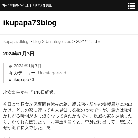
育休1年取得パパによる『リアル体験記』
ikupapa73blog
ikupapa73blog
>
blog
>
Uncategorized
>
2024年1月3日
ホーム
2024年1月3日
blog
2024年1月3日
1年間の育児休暇取得までの道のり
カテゴリー:
Uncategorized
ikupapa73
育児休暇中の一日の流れ
次女出生から『146日経過』
育児休暇中に育児以外で実施したこと
今日まで長女が保育園お休みの為、親戚宅へ新年の挨拶周りにお出
育児休暇中に家事時短、育児に貢献した家電一覧
かけ。どこの家に行っても人見知り発揮の長女ですが、最近は恥ず
かしがる時間が少し短くなってきたかもです。親戚の家を探検した
赤ちゃんの1人ねんね方法
り、かくれんぼしたり…お年玉を貰うと、中身だけ出して、袋はな
ぜか返す長女でした。笑
出産後手続きリスト